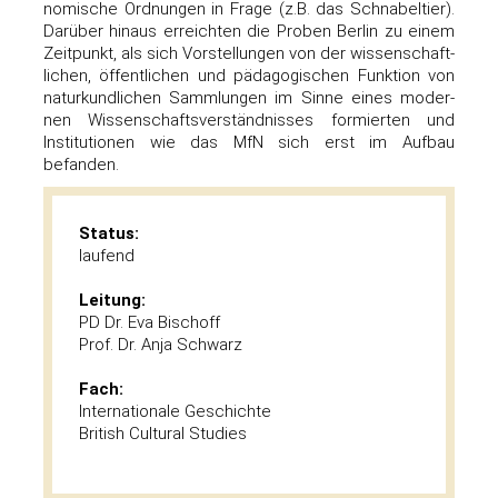
no­mi­sche Ord­nun­gen in Fra­ge (z.B. das Schna­bel­tier).
Dar­über hin­aus erreich­ten die Pro­ben Ber­lin zu einem
Zeit­punkt, als sich Vor­stel­lun­gen von der wis­sen­schaft­
li­chen, öffent­li­chen und päd­ago­gi­schen Funk­ti­on von
natur­kund­li­chen Samm­lun­gen im Sin­ne eines moder­
nen Wis­sen­schafts­ver­ständ­nis­ses for­mier­ten und
Insti­tu­tio­nen wie das MfN sich erst im Auf­bau
befanden.
Status:
laufend
Leitung:
PD Dr. Eva Bischoff
Prof. Dr. Anja Schwarz
Fach:
Internationale Geschichte
British Cultural Studies