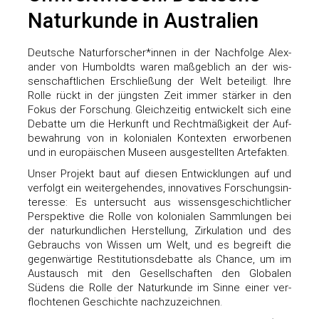
Naturkunde in Australien
Deut­sche Naturforscher*innen in der Nach­fol­ge Alex­
an­der von Hum­boldts waren maß­geb­lich an der wis­
sen­schaft­li­chen Erschlie­ßung der Welt betei­ligt. Ihre
Rol­le rückt in der jüngs­ten Zeit immer stär­ker in den
Fokus der For­schung. Gleich­zei­tig ent­wi­ckelt sich eine
Debat­te um die Her­kunft und Recht­mä­ßig­keit der Auf­
be­wah­rung von in kolo­nia­len Kon­tex­ten erwor­be­nen
und in euro­päi­schen Muse­en aus­ge­stell­ten Artefakten.
Unser Pro­jekt baut auf die­sen Ent­wick­lun­gen auf und
ver­folgt ein wei­ter­ge­hen­des, inno­va­ti­ves For­schungs­in­
ter­es­se: Es unter­sucht aus wis­sens­ge­schicht­li­cher
Per­spek­ti­ve die Rol­le von kolo­nia­len Samm­lun­gen bei
der natur­kund­li­chen Her­stel­lung, Zir­ku­la­ti­on und des
Gebrauchs von Wis­sen um Welt, und es begreift die
gegen­wär­ti­ge Resti­tu­ti­ons­de­bat­te als Chan­ce, um im
Aus­tausch mit den Gesell­schaf­ten den Glo­ba­len
Südens die Rol­le der Natur­kun­de im Sin­ne einer ver­
floch­te­nen Geschich­te nachzuzeichnen.