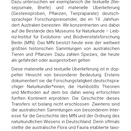
Dazu unter­su­chen wir exem­pla­risch die tex­tu­el­le (Rei­
se­jour­na­le, Brie­fe) und mate­ri­el­le Über­lie­fe­rung
(Gesteins­pro­ben, Pflan­zen, Tier­prä­pa­ra­te) deutsch­
spra­chi­ger For­schungs­rei­sen­der, die im 19. Jahr­hun­
dert Aus­tra­li­en bereis­ten. Wir kon­zen­trier­ten uns dabei
auf die Bestän­de des Muse­ums für Natur­kun­de – Leib­
niz-Insti­tut für Evo­lu­ti­ons- und Bio­di­ver­si­täts­for­schung
Ber­lin (MfN). Das MfN besitzt heu­te eine der welt­weit
größ­ten his­to­ri­schen Samm­lun­gen von aus­tra­li­schen
Tie­ren und Pflan­zen. Dazu zäh­len Spe­zi­es, die heu­te
als gefähr­det oder aus­ge­stor­ben gelten.
Die­se mate­ri­el­le und tex­tu­el­le Über­lie­fe­rung ist in dop­
pel­ter Hin­sicht von beson­de­rer Bedeu­tung: Ers­tens
doku­men­tiert sie die For­schungs­tä­tig­keit deutsch­spra­
chi­ger Naturkundler*innen, die Hum­boldts Theo­rien
und Metho­den auf dem bis dahin wenig erforsch­ten
fünf­ten Kon­ti­nent erprob­ten. Die Geschich­te die­ses
Trans­fers ist bis­lang nicht erschlos­sen. Zwei­tens sind
die aus­tra­li­schen Samm­lun­gen von beson­de­rem Inter­
es­se für die Geschich­te des MfN und der Ord­nung des
natur­kund­li­chen Wis­sens in Deutsch­land. Denn oft­mals
stell­te die aus­tra­li­sche Flo­ra und Fau­na eta­blier­te taxo­