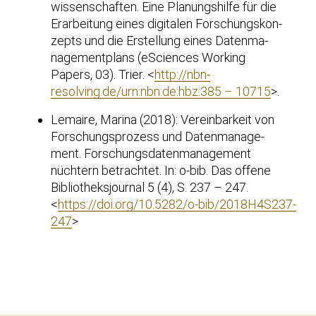
wis­sen­schaf­ten. Eine Pla­nungs­hil­fe für die
Erar­bei­tung eines digi­ta­len For­schungs­kon­
zepts und die Erstel­lung eines Daten­ma­
nage­ment­plans (eSci­en­ces Working
Papers, 03). Trier. <
http://nbn-
resolving.de/urn:nbn:de:hbz:385 – 10715
>.
Lemai­re, Mari­na (2018): Ver­ein­bar­keit von
For­schungs­pro­zess und Daten­ma­nage­
ment. For­schungs­da­ten­ma­nage­ment
nüch­tern betrach­tet. In: o‑bib. Das offe­ne
Biblio­theks­jour­nal 5 (4), S. 237 – 247.
<
https://doi.org/10.5282/o‑bib/2018H4S237-
247
>