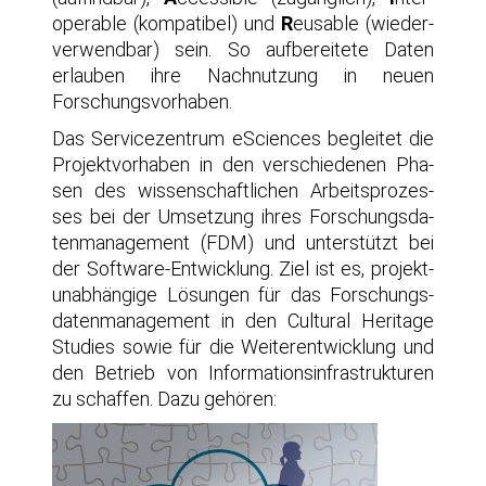
ope­ra­ble (kom­pa­ti­bel) und
R
eusable (wie­der­
ver­wend­bar) sein. So auf­be­rei­te­te Daten
erlau­ben ihre Nach­nut­zung in neu­en
Forschungsvorhaben.
Das Ser­vice­zen­trum eSci­en­ces beglei­tet die
Pro­jekt­vor­ha­ben in den ver­schie­de­nen Pha­
sen des wis­sen­schaft­li­chen Arbeits­pro­zes­
ses bei der Umset­zung ihres For­schungs­da­
ten­ma­nage­ment (FDM) und unter­stützt bei
der Soft­ware-Ent­wick­lung. Ziel ist es, pro­jekt­
un­ab­hän­gi­ge Lösun­gen für das For­schungs­
da­ten­ma­nage­ment in den Cul­tu­ral Heri­ta­ge
Stu­dies sowie für die Wei­ter­ent­wick­lung und
den Betrieb von Infor­ma­ti­ons­in­fra­struk­tu­ren
zu schaf­fen. Dazu gehören: