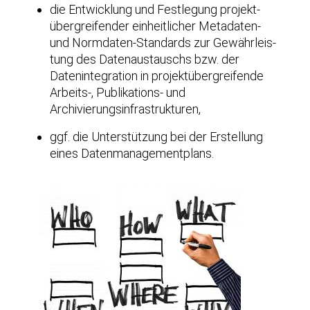
die Ent­wick­lung und Fest­le­gung pro­jekt­
über­grei­fen­der ein­heit­li­cher Meta­da­ten-
und Norm­da­ten-Stan­dards zur Gewähr­leis­
tung des Daten­aus­tauschs bzw. der
Daten­in­te­gra­ti­on in pro­jekt­über­grei­fen­de
Arbeits‑, Publi­ka­ti­ons- und
Archivierungsinfrastrukturen,
ggf. die Unter­stüt­zung bei der Erstel­lung
eines Datenmanagementplans.