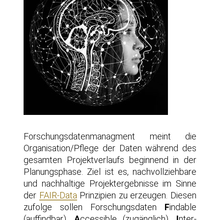
For­schungs­da­ten­ma­nag­ment meint die
Organisation/Pflege der Daten wäh­rend des
gesam­ten Pro­jekt­ver­laufs begin­nend in der
Pla­nungs­pha­se. Ziel ist es, nach­voll­zieh­ba­re
und nach­hal­ti­ge Pro­jekt­er­geb­nis­se im Sin­ne
der
FAIR-Data
Prin­zi­pi­en zu erzeu­gen. Die­sen
zufol­ge sol­len For­schungs­da­ten
F
indable
(auf­find­bar),
A
cces­si­ble (zugäng­lich),
I
nter­