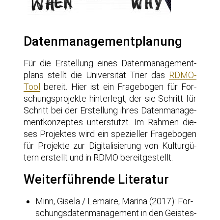
Datenmanagementplanung
Für die Erstel­lung eines Daten­ma­nage­ment­
plans stellt die Uni­ver­si­tät Trier das
RDMO-
Tool
bereit. Hier ist ein Fra­ge­bo­gen für For­
schungs­pro­jek­te hin­ter­legt, der sie Schritt für
Schritt bei der Erstel­lung ihres Daten­ma­nage­
ment­kon­zep­tes unter­stützt. Im Rah­men die­
ses Pro­jek­tes wird ein spe­zi­el­ler Fra­ge­bo­gen
für Pro­jek­te zur Digi­ta­li­sie­rung von Kul­tur­gü­
tern erstellt und in RDMO bereitgestellt.
Weiterführende Literatur
Minn, Gise­la / Lemai­re, Mari­na (2017): For­
schungs­da­ten­ma­nage­ment in den Geis­tes­