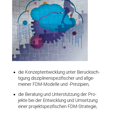
die Kon­zept­ent­wick­lung unter Berück­sich­
ti­gung dis­zi­pli­nen­spe­zi­fi­scher und all­ge­
mei­ner FDM-Model­le und ‑Prin­zi­pi­en,
die Bera­tung und Unter­stüt­zung der Pro­
jek­te bei der Ent­wick­lung und Umset­zung
einer pro­jekt­spe­zi­fi­schen FDM-Strategie,